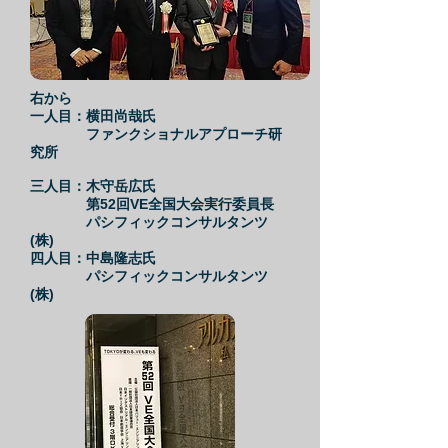
右から
一人目：横田尚哉氏
​ ファンクショナルアプローチ研
究所
三人目：木守岳広氏
第52回VE全国大会実行委員長
パシフィックコンサルタンツ
(株)
四人目：中島隆志氏
パシフィックコンサルタンツ
(株)