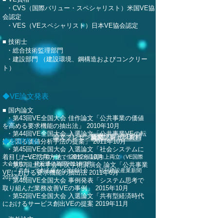
・CVS（国際バリュー・スペシャリスト）米国VE協
会認定
・VES（VEスペシャリスト）日本VE協会認定
■ 技術士
・総合技術監理部門
・建設部門 （建設環境、鋼構造およびコンクリー
ト）
◆VE論文発表
■ 国内論文
・第43回VE全国大会 佳作論文「公共事業の価値
を高める要求機能の抽出法」 2010年10月
・第44回VE全国大会 入選論文「公共事業VEの転
論文プレゼン資料
新聞記事（PDF）
論文プレゼン資料
◆新聞寄稿
換を図る価値分析手法の提案」 2011年10月
・第45回VE全国大会 入選論文「社会システムに
着目したVE活用方法」 2012年10月
・「リーンアプローチで生産性と品質向上両立（VE国際
大会報告）」建設通信新聞2011年7月
・第67回土木学会年次学術講演会 論文「公共事業
・「共創」で創る確かな地域社会」 日刊建設産業新聞
VEにおける要求機能の抽出法 2011年6月
2015年1月
・第48回VE全国大会 事例発表「システム思考で
取り組んだ業務改善VEの事例」 2015年10月
・第52回VE全国大会 入選論文「共有型経済時代
におけるサービス創出VEの提案 2019年11月