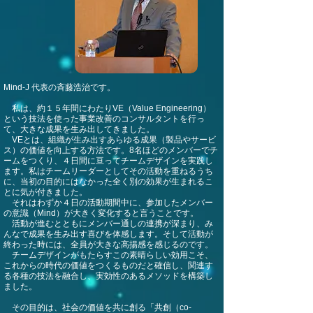
Mind-J 代表の斉藤浩治です。
私は、約１５年間にわたりVE（Value Engineering）
という技法を使った事業改善のコンサルタントを行っ
て、大きな成果を生み出してきました。
VEとは、組織が生み出すあらゆる成果（製品やサービ
ス）の価値を向上する方法です。8名ほどのメンバーでチ
ームをつくり、４日間に亘ってチームデザインを実践し
ます。私はチームリーダーとしてその活動を重ねるうち
に、当初の目的にはなかった全く別の効果が生まれるこ
とに気が付きました。
それはわずか４日の活動期間中に、参加したメンバー
の意識（Mind）が大きく変化すると言うことです。
活動が進むとともにメンバー通しの連携が深まり、み
んなで成果を生み出す喜びを体感します。そして活動が
終わった時には、全員が大きな高揚感を感じるのです。
チームデザインがもたらすこの素晴らしい効用こそ、
これからの時代の価値をつくるものだと確信し、関連す
る各種の技法を融合し、実効性のあるメソッドを構築し
ました。
その目的は、社会の価値を共に創る「共創（co-