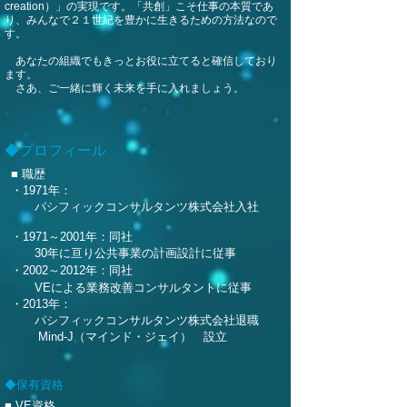
creation）」の実現です。「共創」こそ仕事の本質であ
り、みんなで２１世紀を豊かに生きるための方法なので
す。
あなたの組織でもきっとお役に立てると確信しており
ます。
さあ、ご一緒に輝く未来を手に入れましょう。
◆プロフィール
■ 職歴
・1971年：
パシフィックコンサルタンツ株式会社入社
・1971～2001年：同社
30年に亘り公共事業の計画設計に従事
・2002～2012年：同社
VEによる業務改善コンサルタントに従事
・2013年：
パシフィックコンサルタンツ株式会社退職
Mind-J（マインド・ジェイ） 設立
◆保有資格
■ VE資格