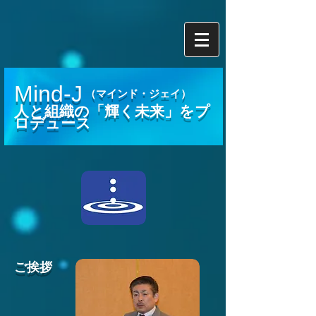
Mind-J
TEL:
080-6639-2750
（マインド・ジェイ）
人と組織の「輝く未来」をプ
ロデュース
ご挨拶