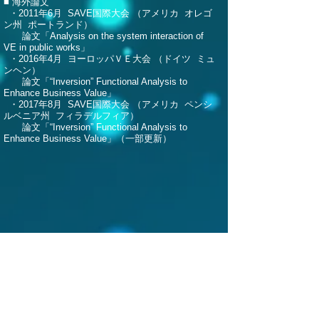
■ 海外論文
・2011年6月 SAVE国際大会 （アメリカ オレゴ
ン州 ポートランド）
論文「Analysis on the system interaction of
VE in public works」
・
2016年4月 ヨーロッパ
ＶＥ大会 （ドイツ ミュ
ンヘン）
論文「“Inversion” Functional Analysis to
Enhance Business Value」
・
2017年8月
SAVE国際大会 （
アメリカ ペンシ
ルベニア
州 フィラデルフィア）
​
論文「“Inversion” Functional Analysis to
Enhance Business Value」（一部更新）
◆CVS（国際バリュー・スペシャリスト）
認定証